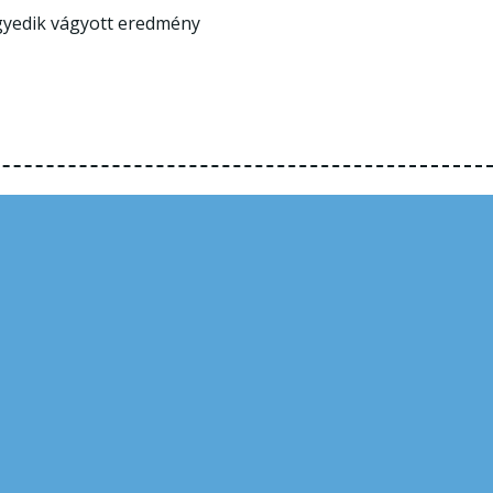
yedik vágyott eredmény