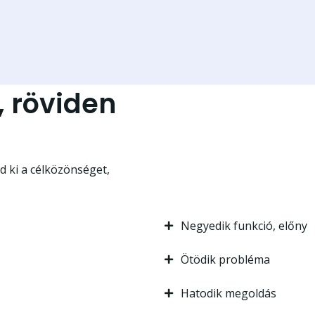
 röviden
 ki a célközönséget,
Negyedik funkció, előny
Ötödik probléma
Hatodik megoldás