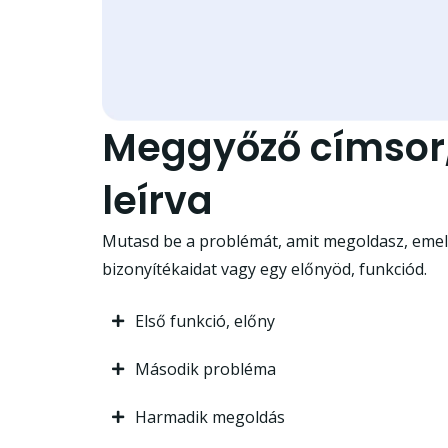
Meggyőző címsor,
leírva
Mutasd be a problémát, amit megoldasz, emeld
bizonyítékaidat vagy egy előnyöd, funkciód.
Első funkció, előny
Második probléma
Harmadik megoldás