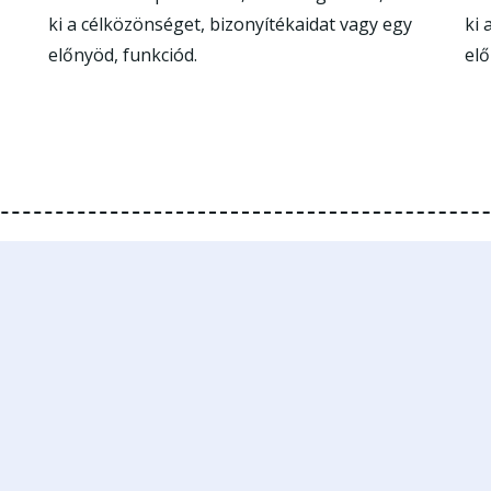
ki a célközönséget, bizonyítékaidat vagy egy
ki 
előnyöd, funkciód.
elő