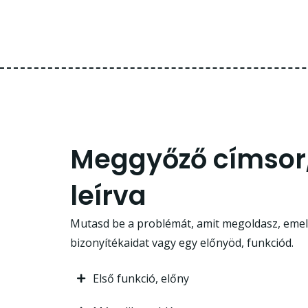
Meggyőző címsor,
leírva
Mutasd be a problémát, amit megoldasz, emeld
bizonyítékaidat vagy egy előnyöd, funkciód.
Első funkció, előny