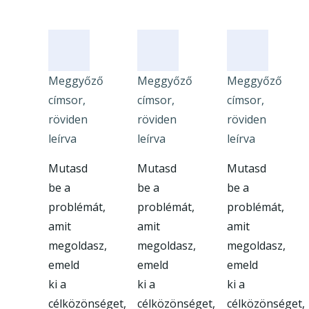
Meggyőző
Meggyőző
Meggyőző
címsor,
címsor,
címsor,
röviden
röviden
röviden
leírva
leírva
leírva
Mutasd
Mutasd
Mutasd
be a
be a
be a
problémát,
problémát,
problémát,
amit
amit
amit
megoldasz,
megoldasz,
megoldasz,
emeld
emeld
emeld
ki a
ki a
ki a
célközönséget,
célközönséget,
célközönséget,