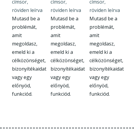
címsor,
címsor,
címsor,
röviden leírva
röviden leírva
röviden leírva
Mutasd be a
Mutasd be a
Mutasd be a
problémát,
problémát,
problémát,
amit
amit
amit
megoldasz,
megoldasz,
megoldasz,
emeld ki a
emeld ki a
emeld ki a
célközönséget,
célközönséget,
célközönséget,
bizonyítékaidat
bizonyítékaidat
bizonyítékaidat
vagy egy
vagy egy
vagy egy
előnyöd,
előnyöd,
előnyöd,
funkciód.
funkciód.
funkciód.