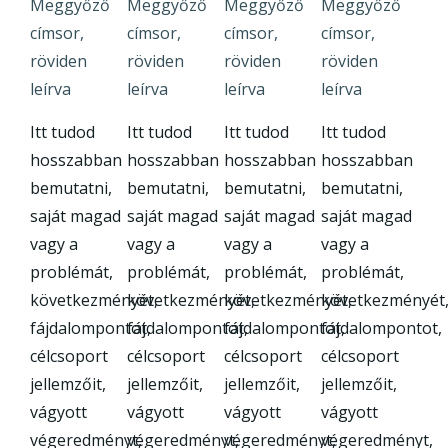
Meggyőző
Meggyőző
Meggyőző
Meggyőző
címsor,
címsor,
címsor,
címsor,
röviden
röviden
röviden
röviden
leírva
leírva
leírva
leírva
Itt tudod
Itt tudod
Itt tudod
Itt tudod
hosszabban
hosszabban
hosszabban
hosszabban
bemutatni,
bemutatni,
bemutatni,
bemutatni,
saját magad
saját magad
saját magad
saját magad
vagy a
vagy a
vagy a
vagy a
problémát,
problémát,
problémát,
problémát,
következményét,
következményét,
következményét,
következményét
fájdalompontot,
fájdalompontot,
fájdalompontot,
fájdalompontot,
célcsoport
célcsoport
célcsoport
célcsoport
jellemzőit,
jellemzőit,
jellemzőit,
jellemzőit,
vágyott
vágyott
vágyott
vágyott
végeredményt,
végeredményt,
végeredményt,
végeredményt,