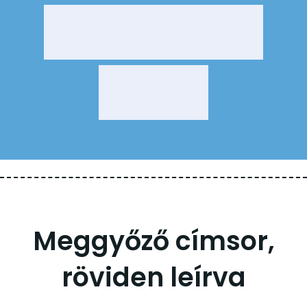
Meggyőző címsor,
röviden leírva