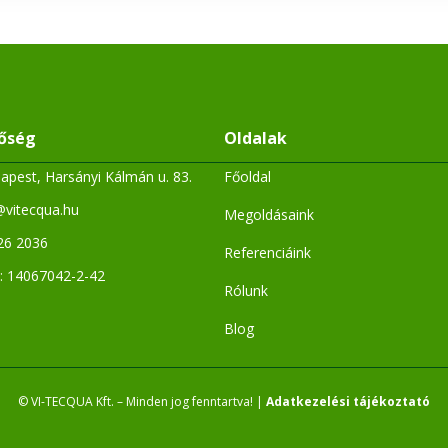
tőség
Oldalak
apest, Harsányi Kálmán u. 83.
Főoldal
@vitecqua.hu
Megoldásaink
26 2036
Referenciáink
 14067042-2-42
Rólunk
Blog
© VI-TECQUA Kft. – Minden jog fenntartva! |
Adatkezelési tájékoztató