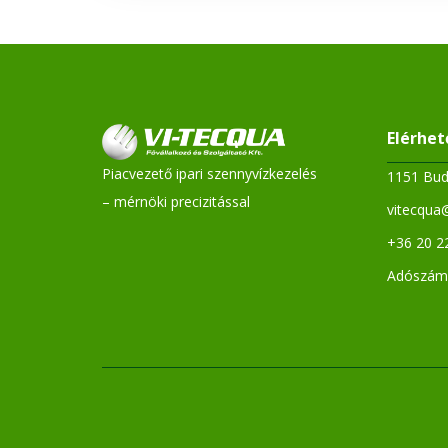
Elérhe
Piacvezető ipari szennyvízkezelés
1151 Bud
– mérnöki precizitással
vitecqua
+36 20 2
Adószám: