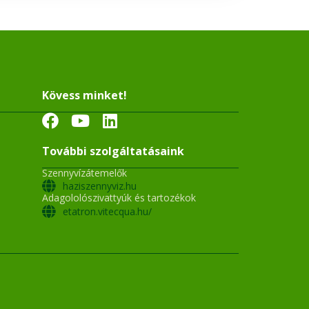
Kövess minket!
További szolgáltatásaink
Szennyvízátemelők
haziszennyviz.hu
Adagololószivattyúk és tartozékok
etatron.vitecqua.hu/