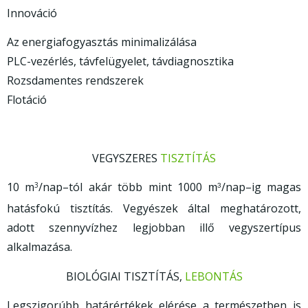
Innováció
Az energiafogyasztás minimalizálása
PLC-vezérlés, távfelügyelet, távdiagnosztika
Rozsdamentes rendszerek
Flotáció
VEGYSZERES
TISZTÍTÁS
10 m
/nap–tól akár több mint 1000
/nap–ig magas
3
m
3
hatásfokú tisztítás. Vegyészek által meghatározott,
adott szennyvízhez legjobban illő vegyszertípus
alkalmazása.
BIOLÓGIAI TISZTÍTÁS,
LEBONTÁS
Legszigorúbb határértékek elérése a természetben is