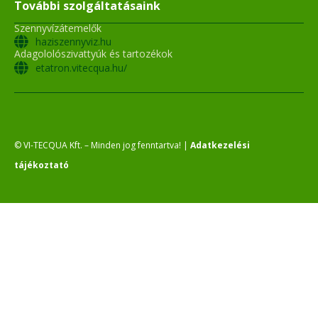
További szolgáltatásaink
Szennyvízátemelők
haziszennyviz.hu
Adagololószivattyúk és tartozékok
etatron.vitecqua.hu/
© VI-TECQUA Kft. – Minden jog fenntartva! |
Adatkezelési
tájékoztató