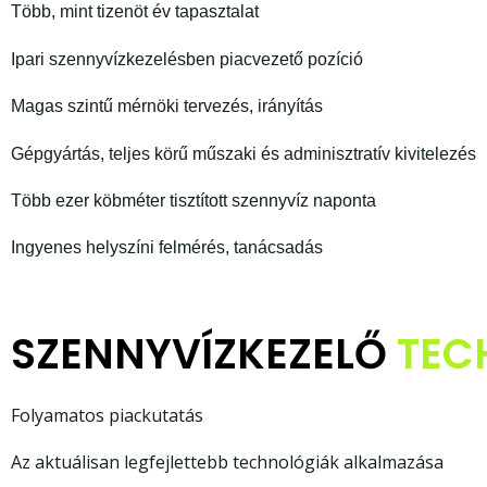
Több, mint tizenöt év tapasztalat
Ipari szennyvízkezelésben piacvezető pozíció
Magas szintű mérnöki tervezés, irányítás
Gépgyártás, teljes körű műszaki és adminisztratív kivitelezés
Több ezer köbméter tisztított szennyvíz naponta
Ingyenes helyszíni felmérés, tanácsadás
SZENNYVÍZKEZELŐ
TEC
Folyamatos piackutatás
Az aktuálisan legfejlettebb technológiák alkalmazása