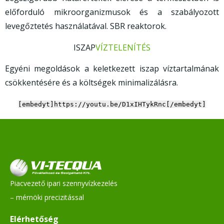
előforduló mikroorganizmusok és a szabályozott
levegőztetés használatával. SBR reaktorok.
ISZAP
VÍZTELENÍTÉS
Egyéni megoldások a keletkezett iszap víztartalmának
csökkentésére és a költségek minimalizálásra.
[embedyt]https://youtu.be/D1xIHTykRnc[/embedyt]
Piacvezető ipari szennyvízkezelés
– mérnöki precizitással
Elérhetőség